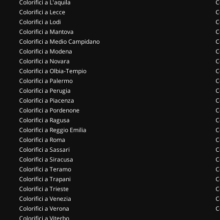
Colorifici a L'aquila
C
Colorifici a Lecce
C
Colorifici a Lodi
C
Colorifici a Mantova
C
Colorifici a Medio Campidano
C
Colorifici a Modena
C
Colorifici a Novara
C
Colorifici a Olbia-Tempio
C
Colorifici a Palermo
C
Colorifici a Perugia
C
Colorifici a Piacenza
C
Colorifici a Pordenone
C
Colorifici a Ragusa
C
Colorifici a Reggio Emilia
C
Colorifici a Roma
C
Colorifici a Sassari
C
Colorifici a Siracusa
C
Colorifici a Teramo
C
Colorifici a Trapani
C
Colorifici a Trieste
C
Colorifici a Venezia
C
Colorifici a Verona
C
Colorifici a Viterbo