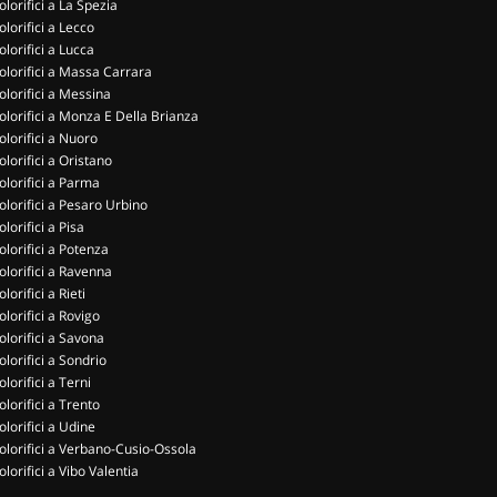
olorifici a La Spezia
olorifici a Lecco
olorifici a Lucca
olorifici a Massa Carrara
olorifici a Messina
olorifici a Monza E Della Brianza
olorifici a Nuoro
olorifici a Oristano
olorifici a Parma
olorifici a Pesaro Urbino
olorifici a Pisa
olorifici a Potenza
olorifici a Ravenna
olorifici a Rieti
olorifici a Rovigo
olorifici a Savona
olorifici a Sondrio
olorifici a Terni
olorifici a Trento
olorifici a Udine
olorifici a Verbano-Cusio-Ossola
olorifici a Vibo Valentia