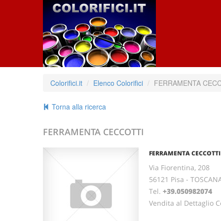
Colorifici.it
Elenco Colorifici
FERRAMENTA CECC
Torna alla ricerca
FERRAMENTA CECCOTTI
FERRAMENTA CECCOTTI
Via Fiorentina, 208
56121 Pisa - TOSCAN
Tel.
+39.050982074
Vendita al Dettaglio Co