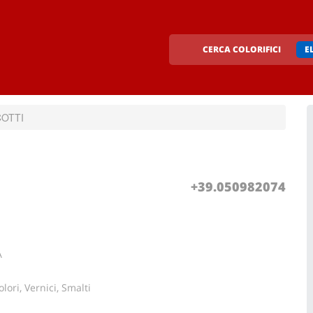
CERCA COLORIFICI
E
OTTI
+39.050982074
A
lori, Vernici, Smalti