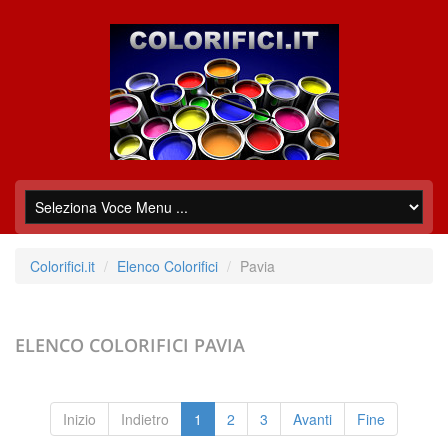
Colorifici.it
Elenco Colorifici
Pavia
ELENCO COLORIFICI
PAVIA
Inizio
Indietro
1
2
3
Avanti
Fine