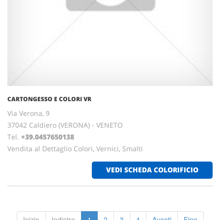
CARTONGESSO E COLORI VR
Via Verona, 9
37042 Caldiero (VERONA) - VENETO
Tel.
+39.0457650138
Vendita al Dettaglio Colori, Vernici, Smalti
VEDI SCHEDA COLORIFICIO
Inizio
Indietro
1
2
3
4
Avanti
Fine