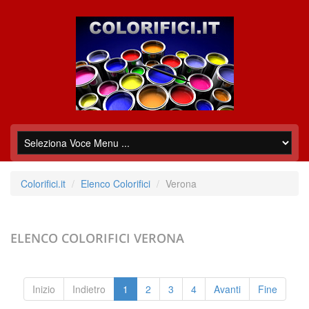
Colorifici.it
Elenco Colorifici
Verona
ELENCO COLORIFICI
VERONA
Inizio
Indietro
1
2
3
4
Avanti
Fine