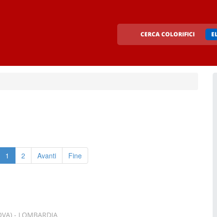
CERCA COLORIFICI
E
1
2
Avanti
Fine
OVA) - LOMBARDIA