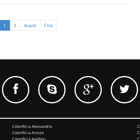
1
2
Avanti
Fine
Colorifici a Alessandria
C
Colorifici a Arezzo
C
Colorifici a Avellino
C