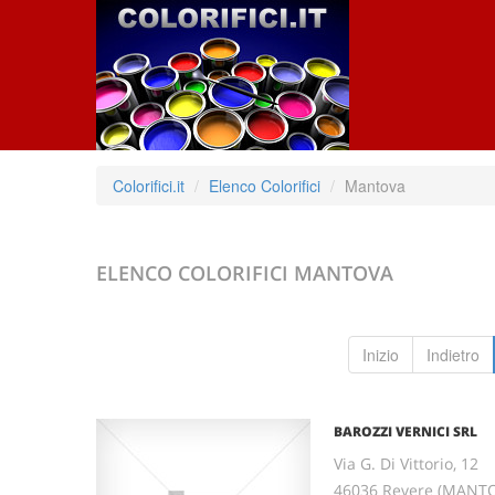
Colorifici.it
Elenco Colorifici
Mantova
ELENCO COLORIFICI
MANTOVA
Inizio
Indietro
BAROZZI VERNICI SRL
Via G. Di Vittorio, 12
46036 Revere (MANT