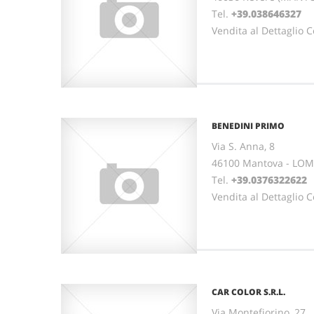
Tel.
+39.038646327
Vendita al Dettaglio Co
BENEDINI PRIMO
Via S. Anna, 8
46100 Mantova - LO
Tel.
+39.0376322622
Vendita al Dettaglio Co
CAR COLOR S.R.L.
Via Montefiorino, 27