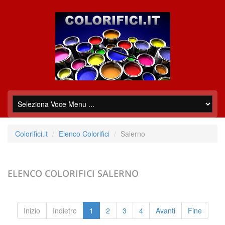
Colorifici.it
Elenco Colorifici
Salerno
ELENCO COLORIFICI
SALERNO
Inizio
Indietro
1
2
3
4
Avanti
Fine