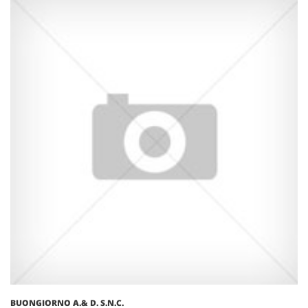
BUONGIORNO A.& D. S.N.C.